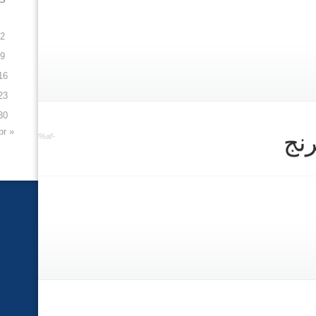
2
9
16
23
30
« Apr
رنج
%d8%a7%d8%af-