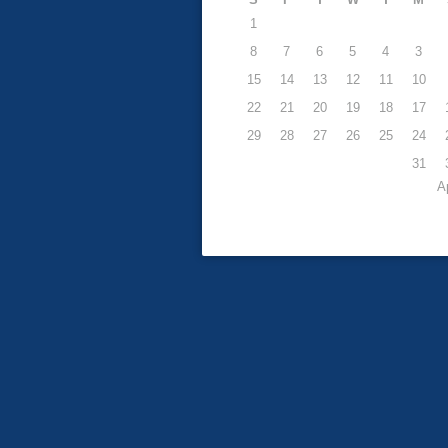
1
8
7
6
5
4
3
15
14
13
12
11
10
22
21
20
19
18
17
29
28
27
26
25
24
31
https://uaemint.ae/portfolio/%d8%a3%d9%88%d9%84%d9%88%d9%85%d8%a8%d9%8a
%d8%a7%d9%84%d8%b4%d8%b7%d8%b1%d9%86%d8%ac/
https://uaemint.ae/portfolio/%d8%a3%d8%af%d9%85%d8%a7-